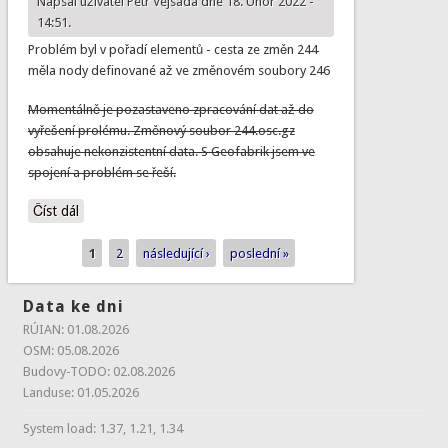
Napsal uživatel
Petr Vejsada
dne 18. Únor 2022 -
14:51.
Problém byl v pořadí elementů - cesta ze změn 244
měla nody definované až ve změnovém soubory 246
Momentálně je pozastaveno zpracování dat až do
vyřešení prolému. Změnový soubor 244.osc.gz
obsahuje nekonzistentní data. S Geofabrik jsem ve
spojení a problém se řeší.
Číst dál
Nekonzistentní data Geofabrik - vyřešeno
1
2
následující ›
poslední »
Stránky
Data ke dni
RÚIAN: 01.08.2026
OSM: 05.08.2026
Budovy-TODO: 02.08.2026
Landuse: 01.05.2026
System load: 1.37, 1.21, 1.34