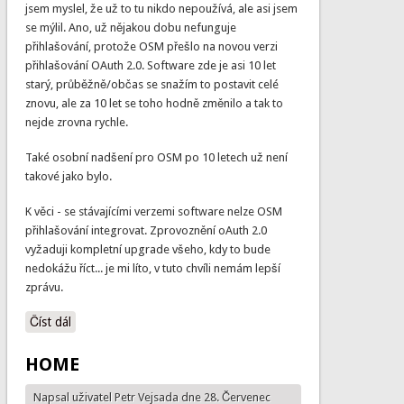
jsem myslel, že už to tu nikdo nepoužívá, ale asi jsem
se mýlil. Ano, už nějakou dobu nefunguje
přihlašování, protože OSM přešlo na novou verzi
přihlašování OAuth 2.0. Software zde je asi 10 let
starý, průběžně/občas se snažím to postavit celé
znovu, ale za 10 let se toho hodně změnilo a tak to
nejde zrovna rychle.
Také osobní nadšení pro OSM po 10 letech už není
takové jako bylo.
K věci - se stávajícími verzemi software nelze OSM
přihlašování integrovat. Zprovoznění oAuth 2.0
vyžaduji kompletní upgrade všeho, kdy to bude
nedokážu říct... je mi líto, v tuto chvíli nemám lepší
zprávu.
Číst dál
Přihlašování OAuth 2.0, Taskman
HOME
Napsal uživatel
Petr Vejsada
dne 28. Červenec