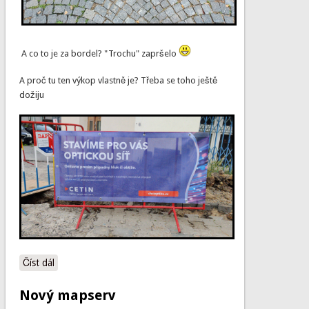
A co to je za bordel? "Trochu" zapršelo
A proč tu ten výkop vlastně je? Třeba se toho ještě
dožiju
Číst dál
HOME
Nový mapserv