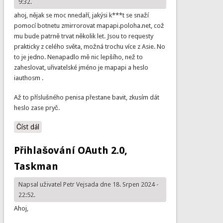
9:32.
ahoj, nějak se moc nnedaří, jakýsi k***t se snaží
pomocí botnetu zmirrorovat mapapi.poloha.net, což
mu bude patrně trvat několik let. Jsou to requesty
prakticky z celého světa, možná trochu více z Asie. No
to je jedno. Nenapadlo mě nic lepšího, než to
zaheslovat, uřivatelské jméno je mapapi a heslo
iauthosm .
Až to příslušného penisa přestane bavit, zkusím dát
heslo zase pryč.
Číst dál
Heslo k mapapi
Přihlašování OAuth 2.0,
Taskman
Napsal uživatel
Petr Vejsada
dne 18. Srpen 2024 -
22:52.
Ahoj,