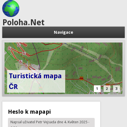
Poloha.Net
Navigace
Turistická mapa
ČR
1
2
3
Heslo k mapapi
Napsal uživatel
Petr Vejsada
dne 4. Květen 2025 -