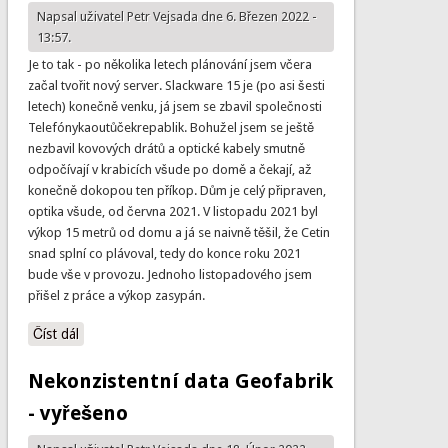
Napsal uživatel
Petr Vejsada
dne 6. Březen 2022 -
13:57.
Je to tak - po několika letech plánování jsem včera
začal tvořit nový server. Slackware 15 je (po asi šesti
letech) konečně venku, já jsem se zbavil společnosti
Telefónykaoutůčekrepablik. Bohužel jsem se ještě
nezbavil kovových drátů a optické kabely smutně
odpočívají v krabicích všude po domě a čekají, až
konečně dokopou ten příkop. Dům je celý připraven,
optika všude, od června 2021. V listopadu 2021 byl
výkop 15 metrů od domu a já se naivně těšil, že Cetin
snad splní co plávoval, tedy do konce roku 2021
bude vše v provozu. Jednoho listopadového jsem
přišel z práce a výkop zasypán.
Číst dál
Nový mapserv
Nekonzistentní data Geofabrik
- vyřešeno