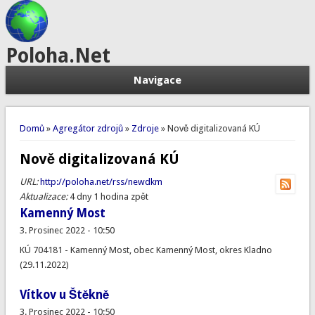
Poloha.Net
Navigace
Jste zde
Domů
»
Agregátor zdrojů
»
Zdroje
» Nově digitalizovaná KÚ
Nově digitalizovaná KÚ
URL:
http://poloha.net/rss/newdkm
Aktualizace:
4 dny 1 hodina zpět
Kamenný Most
3. Prosinec 2022 - 10:50
KÚ 704181 - Kamenný Most, obec Kamenný Most, okres Kladno
(29.11.2022)
Vítkov u Štěkně
3. Prosinec 2022 - 10:50