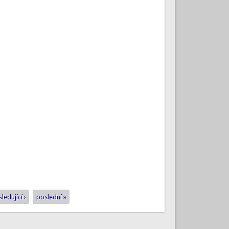
ledující ›
poslední »