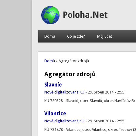
Poloha.Net
Domů
Co je zde?
Můj účet
Jste zde
Domů
» Agregátor zdrojů
Agregátor zdrojů
Slavníč
Nově digitalizovaná KÚ
-
29. Srpen 2014 - 2:55
KÚ 750328 - Slavníč, obec Slavníč, okres Havlíčkův B
Vilantice
Nově digitalizovaná KÚ
-
29. Srpen 2014 - 2:55
KÚ 781878 - Vilantice, obec Vilantice, okres Trutnov (