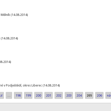
 Mělník (14.08.2014)
 (14.08.2014)
08.2014)
é v Podještědí, okres Liberec (14.08.2014)
zí
…
198
199
200
201
202
203
204
205
206
nás